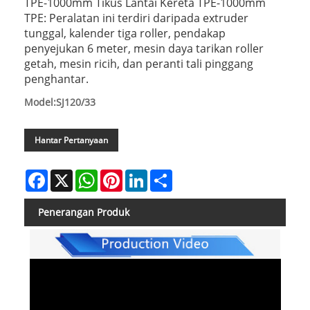
TPE-1000mm Tikus Lantai Kereta TPE-1000mm
TPE: Peralatan ini terdiri daripada extruder
tunggal, kalender tiga roller, pendakap
penyejukan 6 meter, mesin daya tarikan roller
getah, mesin ricih, dan peranti tali pinggang
penghantar.
Model:SJ120/33
Hantar Pertanyaan
Facebook
X
WhatsApp
Pinterest
LinkedIn
Share
Penerangan Produk